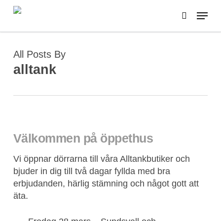
Skip
Menu
to
search
main
content
All Posts By
alltank
Välkommen på öppethus
Vi öppnar dörrarna till våra Alltankbutiker och
bjuder in dig till två dagar fyllda med bra
erbjudanden, härlig stämning och något gott att
äta.