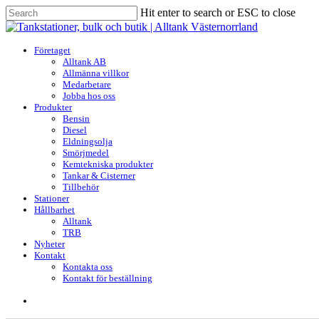
Skip
Hit enter to search or ESC to close
to
Close
main
Search
content
search
Menu
Företaget
Alltank AB
Allmänna villkor
Medarbetare
Jobba hos oss
Produkter
Bensin
Diesel
Eldningsolja
Smörjmedel
Kemtekniska produkter
Tankar & Cisterner
Tillbehör
Stationer
Hållbarhet
Alltank
TRB
Nyheter
Kontakt
Kontakta oss
Kontakt för beställning
search