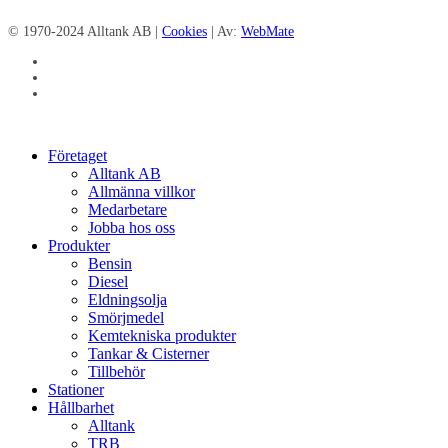
© 1970-2024 Alltank AB |
Cookies
| Av:
WebMate
facebook
linkedin
instagram
Close
Företaget
Menu
Alltank AB
Allmänna villkor
Medarbetare
Jobba hos oss
Produkter
Bensin
Diesel
Eldningsolja
Smörjmedel
Kemtekniska produkter
Tankar & Cisterner
Tillbehör
Stationer
Hållbarhet
Alltank
TRB