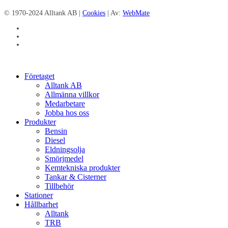
© 1970-2024 Alltank AB |
Cookies
| Av:
WebMate
facebook
linkedin
instagram
Close
Företaget
Menu
Alltank AB
Allmänna villkor
Medarbetare
Jobba hos oss
Produkter
Bensin
Diesel
Eldningsolja
Smörjmedel
Kemtekniska produkter
Tankar & Cisterner
Tillbehör
Stationer
Hållbarhet
Alltank
TRB