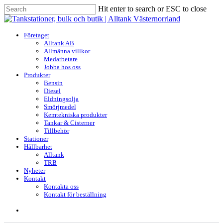
Skip
Hit enter to search or ESC to close
to
Close
main
Search
content
search
Menu
Företaget
Alltank AB
Allmänna villkor
Medarbetare
Jobba hos oss
Produkter
Bensin
Diesel
Eldningsolja
Smörjmedel
Kemtekniska produkter
Tankar & Cisterner
Tillbehör
Stationer
Hållbarhet
Alltank
TRB
Nyheter
Kontakt
Kontakta oss
Kontakt för beställning
search