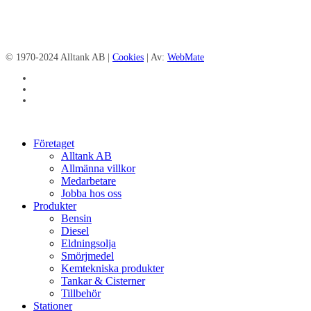
© 1970-2024 Alltank AB |
Cookies
| Av:
WebMate
facebook
linkedin
instagram
Close
Företaget
Menu
Alltank AB
Allmänna villkor
Medarbetare
Jobba hos oss
Produkter
Bensin
Diesel
Eldningsolja
Smörjmedel
Kemtekniska produkter
Tankar & Cisterner
Tillbehör
Stationer