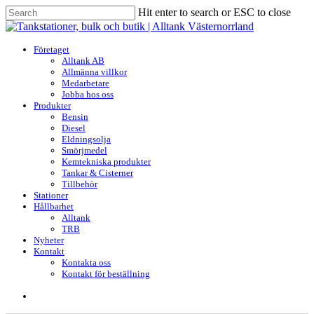
Skip
Hit enter to search or ESC to close
to
Close
main
Search
content
search
Menu
Företaget
Alltank AB
Allmänna villkor
Medarbetare
Jobba hos oss
Produkter
Bensin
Diesel
Eldningsolja
Smörjmedel
Kemtekniska produkter
Tankar & Cisterner
Tillbehör
Stationer
Hållbarhet
Alltank
TRB
Nyheter
Kontakt
Kontakta oss
Kontakt för beställning
search