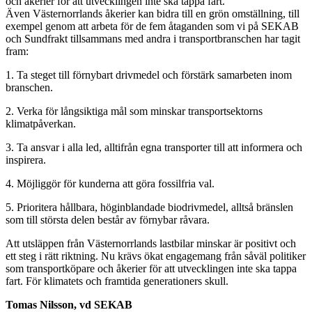
och åkerier för att utvecklingen inte ska tappa fart.
Även Västernorrlands åkerier kan bidra till en grön omställning, till
exempel genom att arbeta för de fem åtaganden som vi på SEKAB
och Sundfrakt tillsammans med andra i transportbranschen har tagit
fram:
1. Ta steget till förnybart drivmedel och förstärk samarbeten inom
branschen.
2. Verka för långsiktiga mål som minskar transportsektorns
klimatpåverkan.
3. Ta ansvar i alla led, alltifrån egna transporter till att informera och
inspirera.
4. Möjliggör för kunderna att göra fossilfria val.
5. Prioritera hållbara, höginblandade biodrivmedel, alltså bränslen
som till största delen består av förnybar råvara.
Att utsläppen från Västernorrlands lastbilar minskar är positivt och
ett steg i rätt riktning. Nu krävs ökat engagemang från såväl politiker
som transportköpare och åkerier för att utvecklingen inte ska tappa
fart. För klimatets och framtida generationers skull.
Tomas Nilsson, vd SEKAB