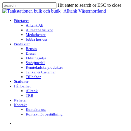
Skip
Hit enter to search or ESC to close
to
Close
main
Search
content
search
Menu
Företaget
Alltank AB
Allmänna villkor
Medarbetare
Jobba hos oss
Produkter
Bensin
Diesel
Eldningsolja
Smörjmedel
Kemtekniska produkter
Tankar & Cisterner
Tillbehör
Stationer
Hållbarhet
Alltank
TRB
Nyheter
Kontakt
Kontakta oss
Kontakt för beställning
search