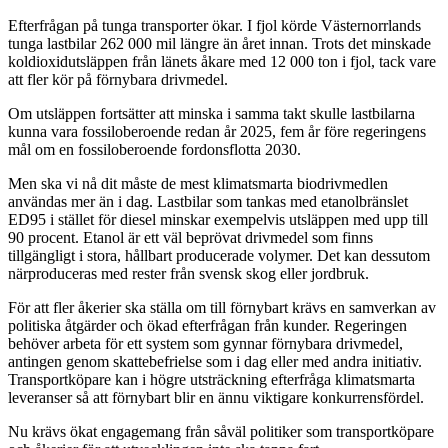
Efterfrågan på tunga transporter ökar. I fjol körde Västernorrlands
tunga lastbilar 262 000 mil längre än året innan. Trots det minskade
koldioxidutsläppen från länets åkare med 12 000 ton i fjol, tack vare
att fler kör på förnybara drivmedel.
Om utsläppen fortsätter att minska i samma takt skulle lastbilarna
kunna vara fossiloberoende redan år 2025, fem år före regeringens
mål om en fossiloberoende fordonsflotta 2030.
Men ska vi nå dit måste de mest klimatsmarta biodrivmedlen
användas mer än i dag. Lastbilar som tankas med etanolbränslet
ED95 i stället för diesel minskar exempelvis utsläppen med upp till
90 procent. Etanol är ett väl beprövat drivmedel som finns
tillgängligt i stora, hållbart producerade volymer. Det kan dessutom
närproduceras med rester från svensk skog eller jordbruk.
För att fler åkerier ska ställa om till förnybart krävs en samverkan av
politiska åtgärder och ökad efterfrågan från kunder. Regeringen
behöver arbeta för ett system som gynnar förnybara drivmedel,
antingen genom skattebefrielse som i dag eller med andra initiativ.
Transportköpare kan i högre utsträckning efterfråga klimatsmarta
leveranser så att förnybart blir en ännu viktigare konkurrensfördel.
Nu krävs ökat engagemang från såväl politiker som transportköpare