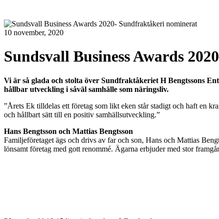
10 november, 2020
Sundsvall Business Awards 202
Vi är så glada och stolta över Sundfraktåkeriet H Bengtssons En
hållbar utveckling i såväl samhälle som näringsliv.
”Årets Ek tilldelas ett företag som likt eken står stadigt och haft en kr
och hållbart sätt till en positiv samhällsutveckling.”
Hans Bengtsson och Mattias Bengtsson
Familjeföretaget ägs och drivs av far och son, Hans och Mattias Bengt
lönsamt företag med gott renommé. Ägarna erbjuder med stor framgång