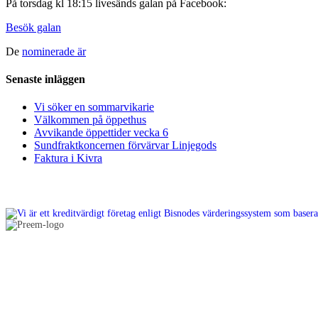
På torsdag kl 18:15 livesänds galan på Facebook:
Besök galan
De
nominerade är
Senaste inläggen
Vi söker en sommarvikarie
Välkommen på öppethus
Avvikande öppettider vecka 6
Sundfraktkoncernen förvärvar Linjegods
Faktura i Kivra