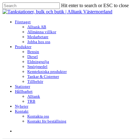
Skip
Hit enter to search or ESC to close
to
Close
main
Search
content
search
Menu
Företaget
Alltank AB
Allmänna villkor
Medarbetare
Jobba hos oss
Produkter
Bensin
Diesel
Eldningsolja
Smörjmedel
Kemtekniska produkter
Tankar & Cisterner
Tillbehör
Stationer
Hållbarhet
Alltank
TRB
Nyheter
Kontakt
Kontakta oss
Kontakt för beställning
search