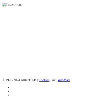
© 1970-2024 Alltank AB |
Cookies
| Av:
WebMate
facebook
linkedin
instagram