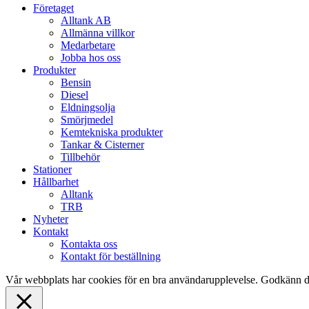
Close
Företaget
Menu
Alltank AB
Allmänna villkor
Medarbetare
Jobba hos oss
Produkter
Bensin
Diesel
Eldningsolja
Smörjmedel
Kemtekniska produkter
Tankar & Cisterner
Tillbehör
Stationer
Hållbarhet
Alltank
TRB
Nyheter
Kontakt
Kontakta oss
Kontakt för beställning
Vår webbplats har cookies för en bra användarupplevelse. Godkänn d