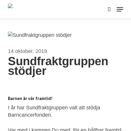
Skip
Menu
to
search
main
content
14 oktober, 2019
Sundfraktgruppen
stödjer
Barnen är vår framtid!
I år har Sundfraktgruppen valt att stödja
Barncancerfonden.
Var med i kampen Du med, för en hållbar framtid