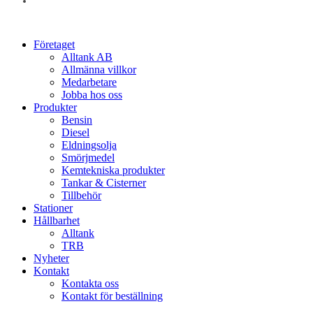
instagram
Close
Företaget
Menu
Alltank AB
Allmänna villkor
Medarbetare
Jobba hos oss
Produkter
Bensin
Diesel
Eldningsolja
Smörjmedel
Kemtekniska produkter
Tankar & Cisterner
Tillbehör
Stationer
Hållbarhet
Alltank
TRB
Nyheter
Kontakt
Kontakta oss
Kontakt för beställning