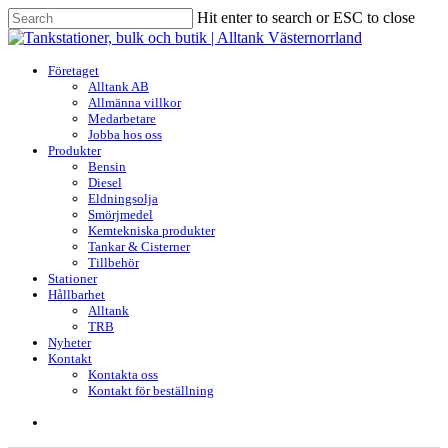
Skip
Hit enter to search or ESC to close
to
Close
main
Search
content
search
Menu
Företaget
Alltank AB
Allmänna villkor
Medarbetare
Jobba hos oss
Produkter
Bensin
Diesel
Eldningsolja
Smörjmedel
Kemtekniska produkter
Tankar & Cisterner
Tillbehör
Stationer
Hållbarhet
Alltank
TRB
Nyheter
Kontakt
Kontakta oss
Kontakt för beställning
search