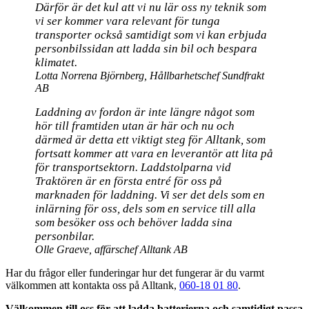
Därför är det kul att vi nu lär oss ny teknik som
vi ser kommer vara relevant för tunga
transporter också samtidigt som vi kan erbjuda
personbilssidan att ladda sin bil och bespara
klimatet.
Lotta Norrena Björnberg, Hållbarhetschef Sundfrakt
AB
Laddning av fordon är inte längre något som
hör till framtiden utan är här och nu och
därmed är detta ett viktigt steg för Alltank, som
fortsatt kommer att vara en leverantör att lita på
för transportsektorn. Laddstolparna vid
Traktören är en första entré för oss på
marknaden för laddning. Vi ser det dels som en
inlärning för oss, dels som en service till alla
som besöker oss och behöver ladda sina
personbilar.
Olle Graeve, affärschef Alltank AB
Har du frågor eller funderingar hur det fungerar är du varmt
välkommen att kontakta oss på Alltank,
060-18 01 80
.
Välkommen till oss för att ladda batterierna och samtidigt passa