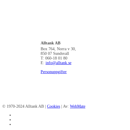
Alltank AB
Box 764, Norra v 30,
850 07 Sundsvall
T: 060-18 01 80
E:
info@alltank.se
Personuppgifter
© 1970-2024 Alltank AB |
Cookies
| Av:
WebMate
facebook
linkedin
instagram