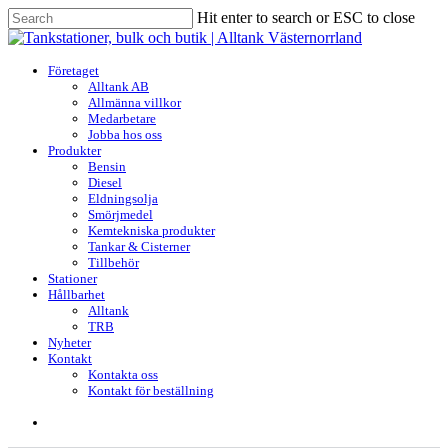
Skip
Hit enter to search or ESC to close
to
Close
main
Search
content
search
Menu
Företaget
Alltank AB
Allmänna villkor
Medarbetare
Jobba hos oss
Produkter
Bensin
Diesel
Eldningsolja
Smörjmedel
Kemtekniska produkter
Tankar & Cisterner
Tillbehör
Stationer
Hållbarhet
Alltank
TRB
Nyheter
Kontakt
Kontakta oss
Kontakt för beställning
search