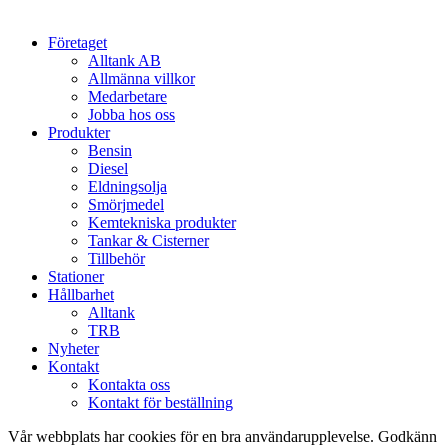
Close
Företaget
Menu
Alltank AB
Allmänna villkor
Medarbetare
Jobba hos oss
Produkter
Bensin
Diesel
Eldningsolja
Smörjmedel
Kemtekniska produkter
Tankar & Cisterner
Tillbehör
Stationer
Hållbarhet
Alltank
TRB
Nyheter
Kontakt
Kontakta oss
Kontakt för beställning
Vår webbplats har cookies för en bra användarupplevelse. Godkänn