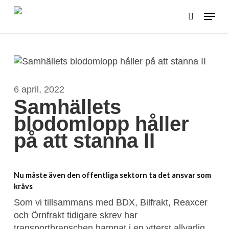
Skip
Menu
to
search
main
content
6 april, 2022
Samhällets
blodomlopp håller
på att stanna II
Nu måste även den offentliga sektorn ta det ansvar som
krävs
Som vi tillsammans med BDX, Bilfrakt, Reaxcer
och Örnfrakt tidigare skrev har
transportbranschen hamnat i en ytterst allvarlig