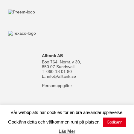
Alltank AB
Box 764, Norra v 30,
850 07 Sundsvall
T: 060-18 01 80
E:
info@alltank.se
Personuppgifter
Vår webbplats har cookies för en bra användarupplevelse.
© 1970-2024 Alltank AB |
Cookies
| Av:
WebMate
Godkänn detta och välkommen runt på platsen.
Godkänn
facebook
linkedin
instagram
Läs Mer