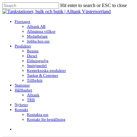
Skip
Hit enter to search or ESC to close
to
Close
main
Search
content
search
Menu
Företaget
Alltank AB
Allmänna villkor
Medarbetare
Jobba hos oss
Produkter
Bensin
Diesel
Eldningsolja
Smörjmedel
Kemtekniska produkter
Tankar & Cisterner
Tillbehör
Stationer
Hållbarhet
Alltank
TRB
Nyheter
Kontakt
Kontakta oss
Kontakt för beställning
search