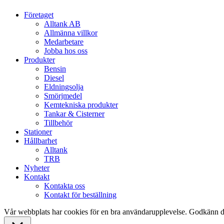
Close
Företaget
Menu
Alltank AB
Allmänna villkor
Medarbetare
Jobba hos oss
Produkter
Bensin
Diesel
Eldningsolja
Smörjmedel
Kemtekniska produkter
Tankar & Cisterner
Tillbehör
Stationer
Hållbarhet
Alltank
TRB
Nyheter
Kontakt
Kontakta oss
Kontakt för beställning
Vår webbplats har cookies för en bra användarupplevelse. Godkänn d