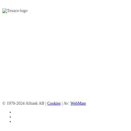
© 1970-2024 Alltank AB |
Cookies
| Av:
WebMate
facebook
linkedin
instagram