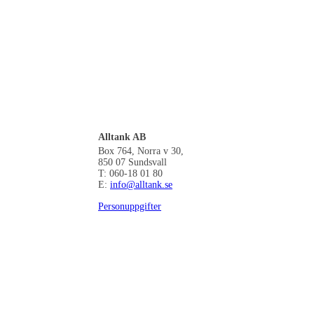
Alltank AB
Box 764, Norra v 30,
850 07 Sundsvall
T: 060-18 01 80
E:
info@alltank.se
Personuppgifter