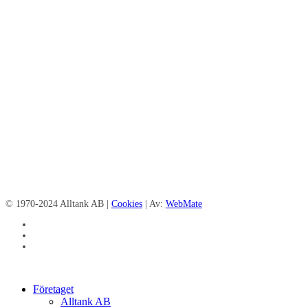
© 1970-2024 Alltank AB |
Cookies
| Av:
WebMate
facebook
linkedin
instagram
Close
Företaget
Menu
Alltank AB