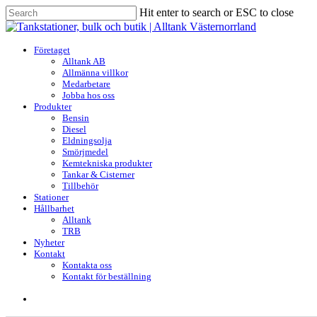
Skip
Hit enter to search or ESC to close
to
Close
main
Search
content
search
Menu
Företaget
Alltank AB
Allmänna villkor
Medarbetare
Jobba hos oss
Produkter
Bensin
Diesel
Eldningsolja
Smörjmedel
Kemtekniska produkter
Tankar & Cisterner
Tillbehör
Stationer
Hållbarhet
Alltank
TRB
Nyheter
Kontakt
Kontakta oss
Kontakt för beställning
search