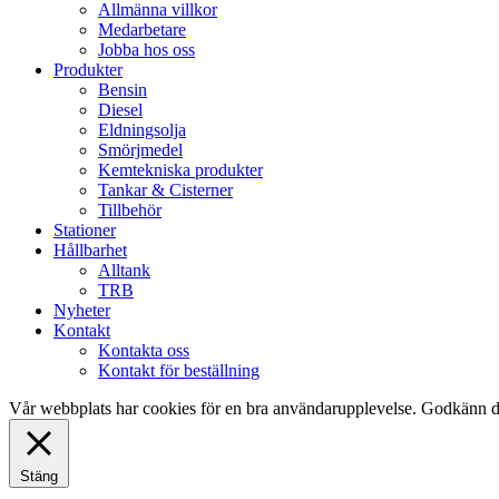
Allmänna villkor
Medarbetare
Jobba hos oss
Produkter
Bensin
Diesel
Eldningsolja
Smörjmedel
Kemtekniska produkter
Tankar & Cisterner
Tillbehör
Stationer
Hållbarhet
Alltank
TRB
Nyheter
Kontakt
Kontakta oss
Kontakt för beställning
Vår webbplats har cookies för en bra användarupplevelse. Godkänn d
Stäng