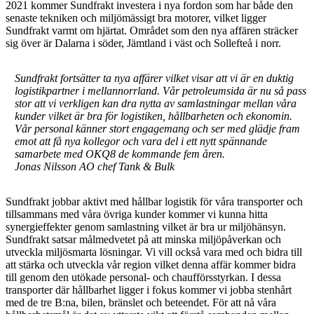
2021 kommer Sundfrakt investera i nya fordon som har både den
senaste tekniken och miljömässigt bra motorer, vilket ligger
Sundfrakt varmt om hjärtat. Området som den nya affären sträcker
sig över är Dalarna i söder, Jämtland i väst och Sollefteå i norr.
Sundfrakt fortsätter ta nya affärer vilket visar att vi är en duktig
logistikpartner i mellannorrland. Vår petroleumsida är nu så pass
stor att vi verkligen kan dra nytta av samlastningar mellan våra
kunder vilket är bra för logistiken, hållbarheten och ekonomin.
Vår personal känner stort engagemang och ser med glädje fram
emot att få nya kollegor och vara del i ett nytt spännande
samarbete med OKQ8 de kommande fem åren.
Jonas Nilsson AO chef Tank & Bulk
Sundfrakt jobbar aktivt med hållbar logistik för våra transporter och
tillsammans med våra övriga kunder kommer vi kunna hitta
synergieffekter genom samlastning vilket är bra ur miljöhänsyn.
Sundfrakt satsar målmedvetet på att minska miljöpåverkan och
utveckla miljösmarta lösningar. Vi vill också vara med och bidra till
att stärka och utveckla vår region vilket denna affär kommer bidra
till genom den utökade personal- och chaufförsstyrkan. I dessa
transporter där hållbarhet ligger i fokus kommer vi jobba stenhårt
med de tre B:na, bilen, bränslet och beteendet. För att nå våra