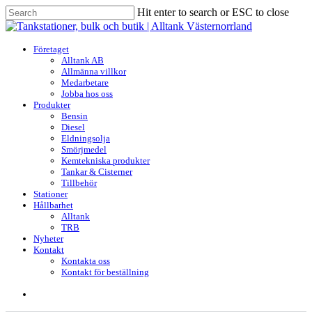
Skip
Hit enter to search or ESC to close
to
Close
main
Search
content
search
Menu
Företaget
Alltank AB
Allmänna villkor
Medarbetare
Jobba hos oss
Produkter
Bensin
Diesel
Eldningsolja
Smörjmedel
Kemtekniska produkter
Tankar & Cisterner
Tillbehör
Stationer
Hållbarhet
Alltank
TRB
Nyheter
Kontakt
Kontakta oss
Kontakt för beställning
search