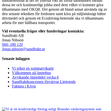
hållbarhetsmål är det av yttersta vikt att förstå sambanden mellan
dessa tre och kontinuerligt jobba med dem vilket vi kommer göra
tillsammans med OKQ8. Det genom att bland annat använda sig av
den senaste tekniken för fordonen samt köra på miljömässigt bättre
drivmedel och genom ett Ecodriving-beteende ska vi tillsammans
arbeta för mer hållbara transporter.
Vid eventuella frågor eller funderingar kontakta:
Sundfrakt AB
Jonas Nilsson
060–180 120
Jonas.nilsson@sundfrakt.se
Senaste inläggen
Vi söker en sommarvikarie
Välkommen på öppethus
Avvikande öppettider vecka 6
Sundfraktkoncernen förvärvar Linjegods
Faktura i Kivra