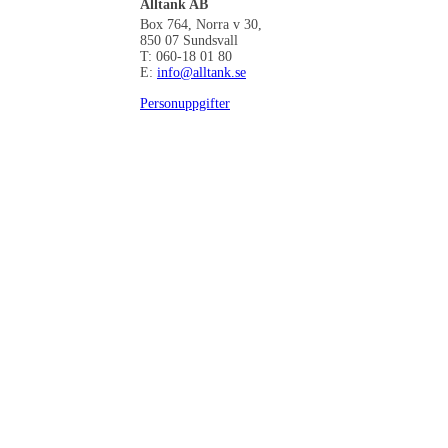
Alltank AB
Box 764, Norra v 30,
850 07 Sundsvall
T: 060-18 01 80
E:
info@alltank.se
Personuppgifter