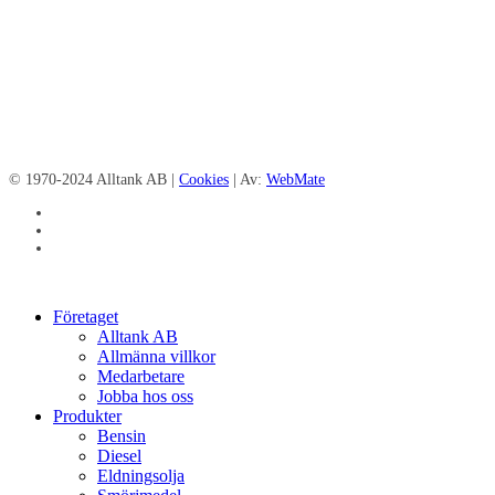
© 1970-2024 Alltank AB |
Cookies
| Av:
WebMate
facebook
linkedin
instagram
Close
Företaget
Menu
Alltank AB
Allmänna villkor
Medarbetare
Jobba hos oss
Produkter
Bensin
Diesel
Eldningsolja