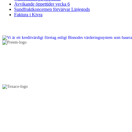
Avvikande öppettider vecka 6
Sundfraktkoncernen förvärvar Linjegods
Faktura i Kivra