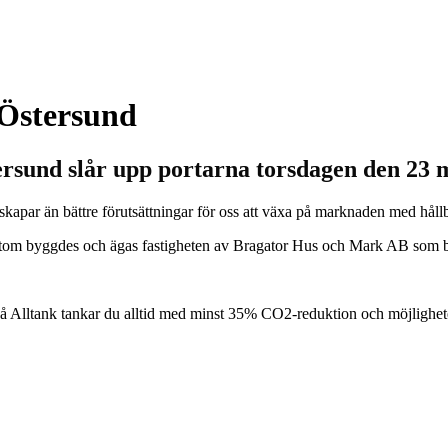
 Östersund
stersund slår upp portarna torsdagen den 23
kapar än bättre förutsättningar för oss att växa på marknaden med hållb
ssutom byggdes och ägas fastigheten av Bragator Hus och Mark AB som by
å Alltank tankar du alltid med minst 35% CO2-reduktion och möjligheten 