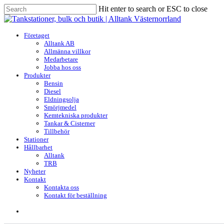
Skip
Hit enter to search or ESC to close
to
Close
main
Search
content
search
Menu
Företaget
Alltank AB
Allmänna villkor
Medarbetare
Jobba hos oss
Produkter
Bensin
Diesel
Eldningsolja
Smörjmedel
Kemtekniska produkter
Tankar & Cisterner
Tillbehör
Stationer
Hållbarhet
Alltank
TRB
Nyheter
Kontakt
Kontakta oss
Kontakt för beställning
search