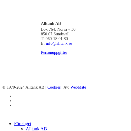
Alltank AB
Box 764, Norra v 30,
850 07 Sundsvall
T: 060-18 01 80
E:
info@alltank.se
Personuppgifter
© 1970-2024 Alltank AB |
Cookies
| Av:
WebMate
facebook
linkedin
instagram
Close
Företaget
Menu
Alltank AB