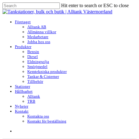
Skip
Hit enter to search or ESC to close
to
Close
main
Search
content
search
Menu
Företaget
Alltank AB
Allmänna villkor
Medarbetare
Jobba hos oss
Produkter
Bensin
Diesel
Eldningsolja
Smörjmedel
Kemtekniska produkter
Tankar & Cisterner
Tillbehör
Stationer
Hållbarhet
Alltank
TRB
Nyheter
Kontakt
Kontakta oss
Kontakt för beställning
search