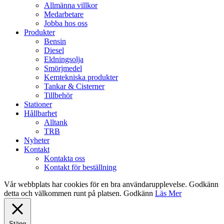
Allmänna villkor
Medarbetare
Jobba hos oss
Produkter
Bensin
Diesel
Eldningsolja
Smörjmedel
Kemtekniska produkter
Tankar & Cisterner
Tillbehör
Stationer
Hållbarhet
Alltank
TRB
Nyheter
Kontakt
Kontakta oss
Kontakt för beställning
Vår webbplats har cookies för en bra användarupplevelse. Godkänn
detta och välkommen runt på platsen.
Godkänn
Läs Mer
Stäng