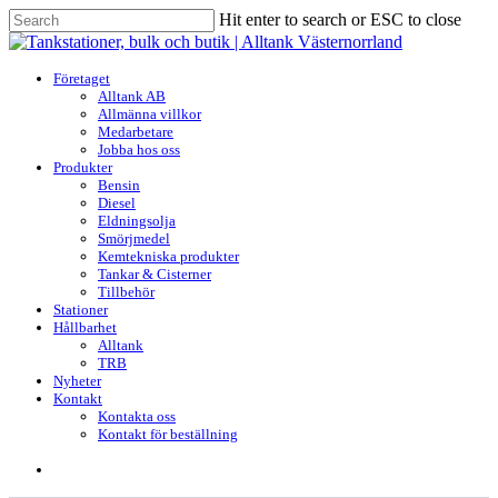
Skip
Hit enter to search or ESC to close
to
Close
main
Search
content
search
Menu
Företaget
Alltank AB
Allmänna villkor
Medarbetare
Jobba hos oss
Produkter
Bensin
Diesel
Eldningsolja
Smörjmedel
Kemtekniska produkter
Tankar & Cisterner
Tillbehör
Stationer
Hållbarhet
Alltank
TRB
Nyheter
Kontakt
Kontakta oss
Kontakt för beställning
search