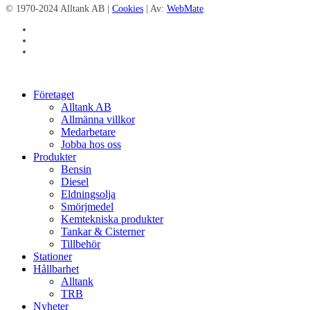
© 1970-2024 Alltank AB |
Cookies
| Av:
WebMate
facebook
linkedin
instagram
Close
Företaget
Menu
Alltank AB
Allmänna villkor
Medarbetare
Jobba hos oss
Produkter
Bensin
Diesel
Eldningsolja
Smörjmedel
Kemtekniska produkter
Tankar & Cisterner
Tillbehör
Stationer
Hållbarhet
Alltank
TRB
Nyheter