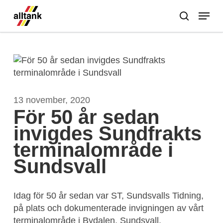
Skip
Menu
to
search
main
Close
content
Menu
13 november, 2020
För 50 år sedan
invigdes Sundfrakts
terminalområde i
Sundsvall
Idag för 50 år sedan var ST, Sundsvalls Tidning,
på plats och dokumenterade invigningen av vårt
terminalområde i Bydalen, Sundsvall.