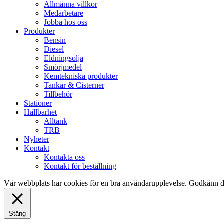
Allmänna villkor
Medarbetare
Jobba hos oss
Produkter
Bensin
Diesel
Eldningsolja
Smörjmedel
Kemtekniska produkter
Tankar & Cisterner
Tillbehör
Stationer
Hållbarhet
Alltank
TRB
Nyheter
Kontakt
Kontakta oss
Kontakt för beställning
Vår webbplats har cookies för en bra användarupplevelse. Godkänn d
Stäng