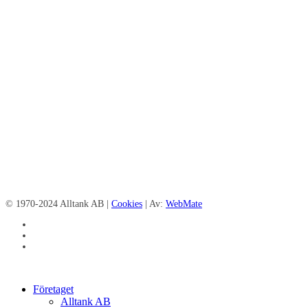
© 1970-2024 Alltank AB |
Cookies
| Av:
WebMate
facebook
linkedin
instagram
Close
Företaget
Menu
Alltank AB