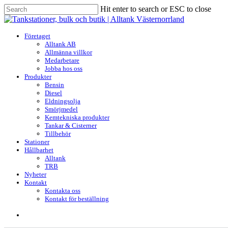
Skip
Hit enter to search or ESC to close
to
Close
main
Search
content
search
Menu
Företaget
Alltank AB
Allmänna villkor
Medarbetare
Jobba hos oss
Produkter
Bensin
Diesel
Eldningsolja
Smörjmedel
Kemtekniska produkter
Tankar & Cisterner
Tillbehör
Stationer
Hållbarhet
Alltank
TRB
Nyheter
Kontakt
Kontakta oss
Kontakt för beställning
search