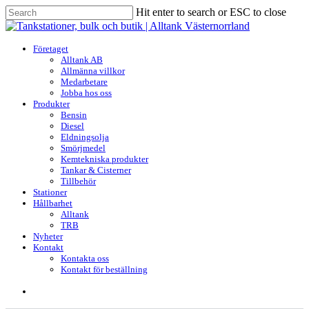
Skip
Hit enter to search or ESC to close
to
Close
main
Search
content
search
Menu
Företaget
Alltank AB
Allmänna villkor
Medarbetare
Jobba hos oss
Produkter
Bensin
Diesel
Eldningsolja
Smörjmedel
Kemtekniska produkter
Tankar & Cisterner
Tillbehör
Stationer
Hållbarhet
Alltank
TRB
Nyheter
Kontakt
Kontakta oss
Kontakt för beställning
search