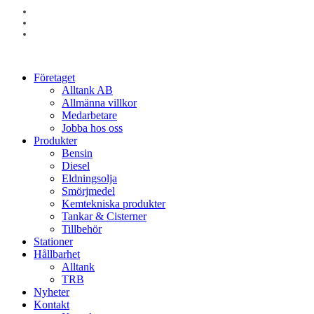
facebook
linkedin
instagram
Close
Företaget
Menu
Alltank AB
Allmänna villkor
Medarbetare
Jobba hos oss
Produkter
Bensin
Diesel
Eldningsolja
Smörjmedel
Kemtekniska produkter
Tankar & Cisterner
Tillbehör
Stationer
Hållbarhet
Alltank
TRB
Nyheter
Kontakt