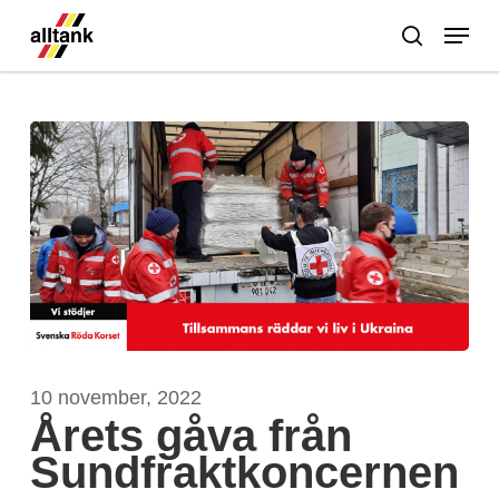
Skip
Menu
to
search
main
Close
content
Menu
10 november, 2022
Årets gåva från
Sundfraktkoncernen