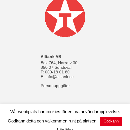
Alltank AB
Box 764, Norra v 30,
850 07 Sundsvall
T: 060-18 01 80
E:
info@alltank.se
Personuppgifter
Vår webbplats har cookies för en bra användarupplevelse.
© 1970-2024 Alltank AB |
Cookies
| Av:
WebMate
Godkänn detta och välkommen runt på platsen.
Godkänn
facebook
linkedin
instagram
Läs Mer