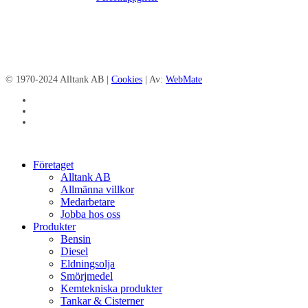
© 1970-2024 Alltank AB |
Cookies
| Av:
WebMate
facebook
linkedin
instagram
Close
Företaget
Menu
Alltank AB
Allmänna villkor
Medarbetare
Jobba hos oss
Produkter
Bensin
Diesel
Eldningsolja
Smörjmedel
Kemtekniska produkter
Tankar & Cisterner