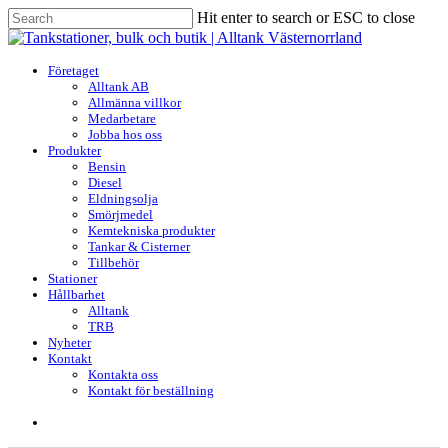
Skip
Hit enter to search or ESC to close
to
Close
main
Search
content
search
Menu
Företaget
Alltank AB
Allmänna villkor
Medarbetare
Jobba hos oss
Produkter
Bensin
Diesel
Eldningsolja
Smörjmedel
Kemtekniska produkter
Tankar & Cisterner
Tillbehör
Stationer
Hållbarhet
Alltank
TRB
Nyheter
Kontakt
Kontakta oss
Kontakt för beställning
search