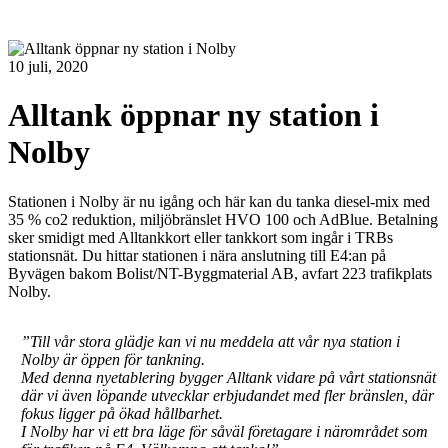
10 juli, 2020
Alltank öppnar ny station i
Nolby
Stationen i Nolby är nu igång och här kan du tanka diesel-mix med
35 % co2 reduktion, miljöbränslet HVO 100 och AdBlue. Betalning
sker smidigt med Alltankkort eller tankkort som ingår i TRBs
stationsnät. Du hittar stationen i nära anslutning till E4:an på
Byvägen bakom Bolist/NT-Byggmaterial AB, avfart 223 trafikplats
Nolby.
”Till vår stora glädje kan vi nu meddela att vår nya station i
Nolby är öppen för tankning.
Med denna nyetablering bygger Alltank vidare på vårt stationsnät
där vi även löpande utvecklar erbjudandet med fler bränslen, där
fokus ligger på ökad hållbarhet.
I Nolby har vi ett bra läge för såväl företagare i närområdet som