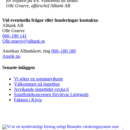
för trafiken på E4. Välkomna att tanka!”
Olle Graeve, affärschef Alltank AB
Vid eventuella frågor eller funderingar kontakta:
Alltank AB
Olle Graeve
060–180 141
Olle.graeve@alltank.se
Ansökan Alltankkort, ring
060–180 180
Ansök nu
Senaste inläggen
Vi söker en sommarvikarie
Välkommen på öppethus
Avvikande öppettider vecka 6
Sundfraktkoncernen förvärvar Linjegods
Faktura i Kivra