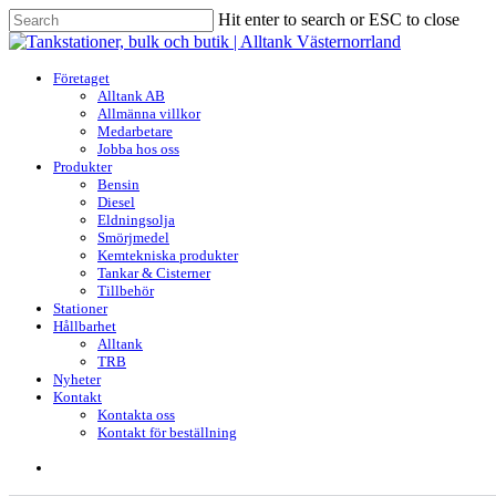
Skip
Hit enter to search or ESC to close
to
Close
main
Search
content
search
Menu
Företaget
Alltank AB
Allmänna villkor
Medarbetare
Jobba hos oss
Produkter
Bensin
Diesel
Eldningsolja
Smörjmedel
Kemtekniska produkter
Tankar & Cisterner
Tillbehör
Stationer
Hållbarhet
Alltank
TRB
Nyheter
Kontakt
Kontakta oss
Kontakt för beställning
search