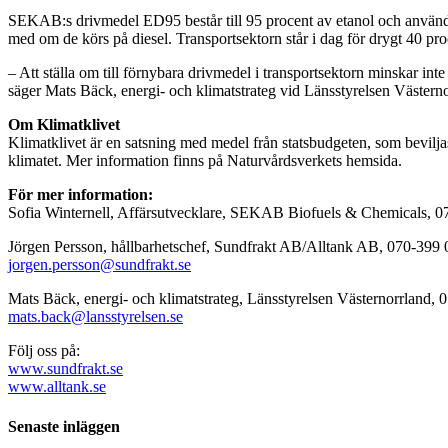
SEKAB:s drivmedel ED95 består till 95 procent av etanol och används
med om de körs på diesel. Transportsektorn står i dag för drygt 40 pr
– Att ställa om till förnybara drivmedel i transportsektorn minskar int
säger Mats Bäck, energi- och klimatstrateg vid Länsstyrelsen Västerno
Om Klimatklivet
Klimatklivet är en satsning med medel från statsbudgeten, som beviljas
klimatet. Mer information finns på Naturvårdsverkets hemsida.
För mer information:
Sofia Winternell, Affärsutvecklare, SEKAB Biofuels & Chemicals, 0
Jörgen Persson, hållbarhetschef, Sundfrakt AB/Alltank AB, 070-399 
jorgen.persson@sundfrakt.se
Mats Bäck, energi- och klimatstrateg, Länsstyrelsen Västernorrland, 
mats.back@lansstyrelsen.se
Följ oss på:
www.sundfrakt.se
www.alltank.se
Senaste inläggen