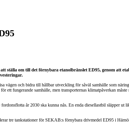
ED95
 ställa om till det förnybara etanolbränslet ED95, genom att etabl
nvesteringar.
sa vägen och bidra till hållbar utveckling för såväl samhälle som närings
diga för ett fungerande samhälle, men transporternas klimatpåverkan må
de fordonsflotta år 2030 ska kunna nås. En enda diesellastbil släpper ut 
blerar tre tankstationer för SEKAB:s förnybara drivmedel ED95 i Härnösa