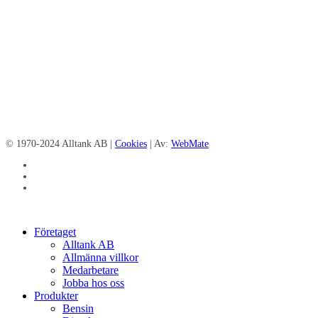
© 1970-2024 Alltank AB |
Cookies
| Av:
WebMate
facebook
linkedin
instagram
Close
Företaget
Menu
Alltank AB
Allmänna villkor
Medarbetare
Jobba hos oss
Produkter
Bensin