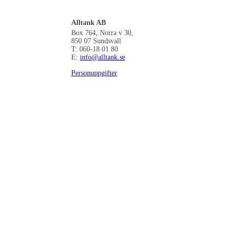
Alltank AB
Box 764, Norra v 30,
850 07 Sundsvall
T: 060-18 01 80
E:
info@alltank.se
Personuppgifter