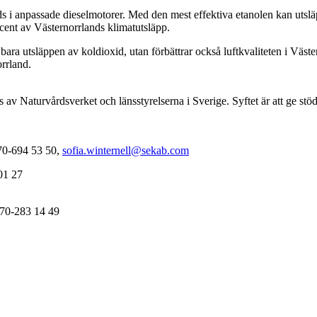
 i anpassade dieselmotorer. Med den mest effektiva etanolen kan utsläp
ocent av Västernorrlands klimatutsläpp.
e bara utsläppen av koldioxid, utan förbättrar också luftkvaliteten i Väst
rrland.
 av Naturvårdsverket och länsstyrelserna i Sverige. Syftet är att ge stö
70-694 53 50,
sofia.winternell@sekab.com
01 27
070-283 14 49