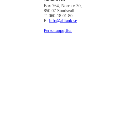
Box 764, Norra v 30,
850 07 Sundsvall
T: 060-18 01 80
E:
info@alltank.se
Personuppgifter