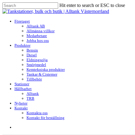
Skip
Hit enter to search or ESC to close
to
Close
main
Search
content
search
Menu
Företaget
Alltank AB
Allmänna villkor
Medarbetare
Jobba hos oss
Produkter
Bensin
Diesel
Eldningsolja
Smörjmedel
Kemtekniska produkter
Tankar & Cisterner
Tillbehör
Stationer
Hållbarhet
Alltank
TRB
Nyheter
Kontakt
Kontakta oss
Kontakt för beställning
search