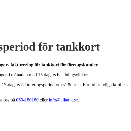
speriod för tankkort
agars fakturering för tankkort för företagskunder.
dagen i månaden med 15 dagars betalningsvillkor.
l 15-dagars faktureringsperiod om så önskas. För fullständiga kortbestäm
ta oss på
060-180180
eller
info@alltank.se
.