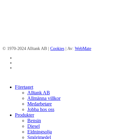
© 1970-2024 Alltank AB |
Cookies
| Av:
WebMate
facebook
linkedin
instagram
Close
Företaget
Menu
Alltank AB
Allmänna villkor
Medarbetare
Jobba hos oss
Produkter
Bensin
Diesel
Eldningsolja
Smörjmedel