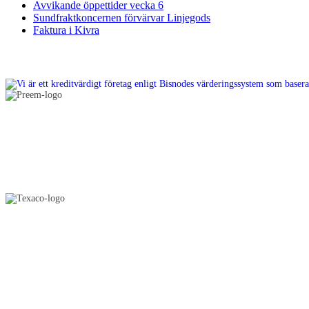
Avvikande öppettider vecka 6
Sundfraktkoncernen förvärvar Linjegods
Faktura i Kivra