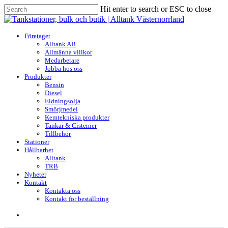
Skip
Hit enter to search or ESC to close
to
Close
main
Search
content
search
Menu
Företaget
Alltank AB
Allmänna villkor
Medarbetare
Jobba hos oss
Produkter
Bensin
Diesel
Eldningsolja
Smörjmedel
Kemtekniska produkter
Tankar & Cisterner
Tillbehör
Stationer
Hållbarhet
Alltank
TRB
Nyheter
Kontakt
Kontakta oss
Kontakt för beställning
search