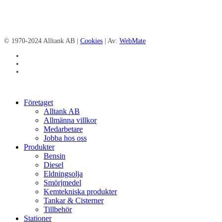
© 1970-2024 Alltank AB |
Cookies
| Av:
WebMate
facebook
linkedin
instagram
Close
Företaget
Menu
Alltank AB
Allmänna villkor
Medarbetare
Jobba hos oss
Produkter
Bensin
Diesel
Eldningsolja
Smörjmedel
Kemtekniska produkter
Tankar & Cisterner
Tillbehör
Stationer