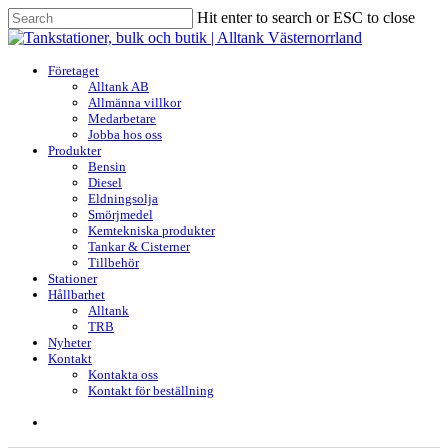
Skip
Hit enter to search or ESC to close
to
Close
main
Search
content
search
Menu
Företaget
Alltank AB
Allmänna villkor
Medarbetare
Jobba hos oss
Produkter
Bensin
Diesel
Eldningsolja
Smörjmedel
Kemtekniska produkter
Tankar & Cisterner
Tillbehör
Stationer
Hållbarhet
Alltank
TRB
Nyheter
Kontakt
Kontakta oss
Kontakt för beställning
search