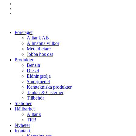
facebook
linkedin
instagram
Close
Företaget
Menu
Alltank AB
Allmänna villkor
Medarbetare
Jobba hos oss
Produkter
Bensin
Diesel
Eldningsolja
Smörjmedel
Kemtekniska produkter
Tankar & Cisterner
Tillbehör
Stationer
Hållbarhet
Alltank
TRB
Nyheter
Kontakt