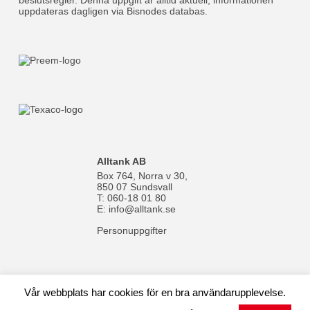
Alltank AB
Box 764, Norra v 30,
850 07 Sundsvall
T: 060-18 01 80
E:
info@alltank.se
Personuppgifter
Vår webbplats har cookies för en bra användarupplevelse.
© 1970-2024 Alltank AB |
Cookies
| Av:
WebMate