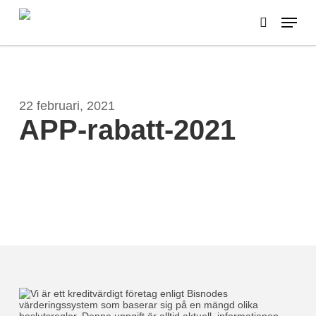
Skip
Menu
to
search
main
content
22 februari, 2021
APP-rabatt-2021