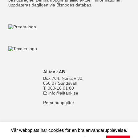
Alltank AB
Box 764, Norra v 30,
850 07 Sundsvall
T: 060-18 01 80
E:
info@alltank.se
Personuppgifter
Vår webbplats har cookies för en bra användarupplevelse.
© 1970-2024 Alltank AB |
Cookies
| Av:
WebMate