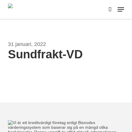
Skip
Menu
to
search
main
content
31 januari, 2022
Sundfrakt-VD