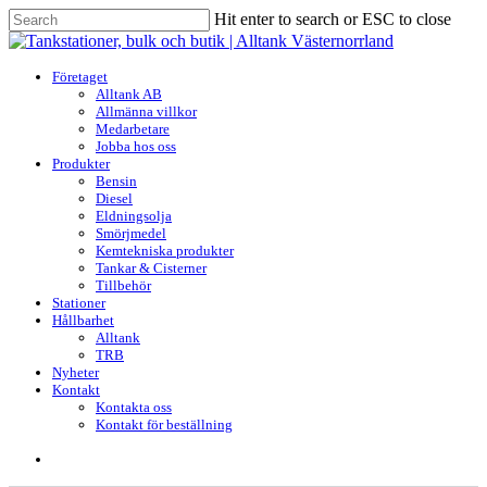
Skip
Hit enter to search or ESC to close
to
Close
main
Search
content
search
Menu
Företaget
Alltank AB
Allmänna villkor
Medarbetare
Jobba hos oss
Produkter
Bensin
Diesel
Eldningsolja
Smörjmedel
Kemtekniska produkter
Tankar & Cisterner
Tillbehör
Stationer
Hållbarhet
Alltank
TRB
Nyheter
Kontakt
Kontakta oss
Kontakt för beställning
search