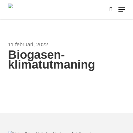
Skip
Menu
to
search
main
content
11 februari, 2022
Biogasen-
klimatutmaning