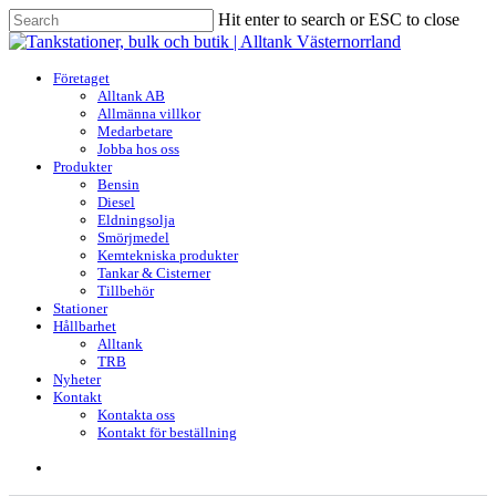
Skip
Hit enter to search or ESC to close
to
Close
main
Search
content
search
Menu
Företaget
Alltank AB
Allmänna villkor
Medarbetare
Jobba hos oss
Produkter
Bensin
Diesel
Eldningsolja
Smörjmedel
Kemtekniska produkter
Tankar & Cisterner
Tillbehör
Stationer
Hållbarhet
Alltank
TRB
Nyheter
Kontakt
Kontakta oss
Kontakt för beställning
search