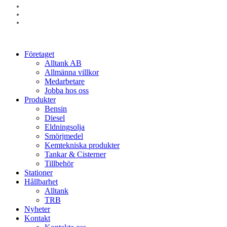
facebook
linkedin
instagram
Close
Företaget
Menu
Alltank AB
Allmänna villkor
Medarbetare
Jobba hos oss
Produkter
Bensin
Diesel
Eldningsolja
Smörjmedel
Kemtekniska produkter
Tankar & Cisterner
Tillbehör
Stationer
Hållbarhet
Alltank
TRB
Nyheter
Kontakt