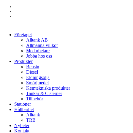
facebook
linkedin
instagram
Close
Företaget
Menu
Alltank AB
Allmänna villkor
Medarbetare
Jobba hos oss
Produkter
Bensin
Diesel
Eldningsolja
Smörjmedel
Kemtekniska produkter
Tankar & Cisterner
Tillbehör
Stationer
Hållbarhet
Alltank
TRB
Nyheter
Kontakt