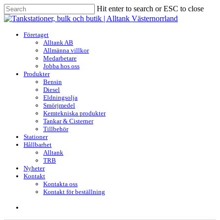
Skip
Hit enter to search or ESC to close
to
Close
main
Search
content
search
Menu
Företaget
Alltank AB
Allmänna villkor
Medarbetare
Jobba hos oss
Produkter
Bensin
Diesel
Eldningsolja
Smörjmedel
Kemtekniska produkter
Tankar & Cisterner
Tillbehör
Stationer
Hållbarhet
Alltank
TRB
Nyheter
Kontakt
Kontakta oss
Kontakt för beställning
search