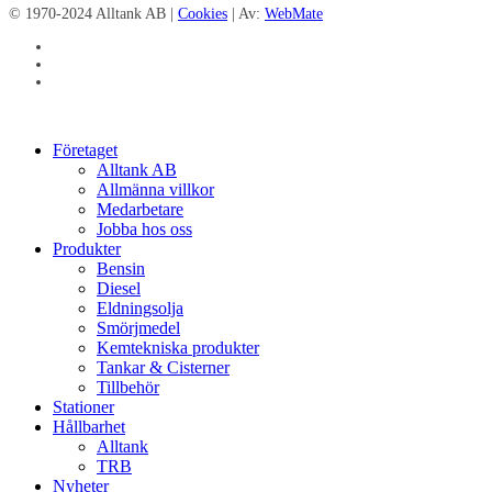
© 1970-2024 Alltank AB |
Cookies
| Av:
WebMate
facebook
linkedin
instagram
Close
Företaget
Menu
Alltank AB
Allmänna villkor
Medarbetare
Jobba hos oss
Produkter
Bensin
Diesel
Eldningsolja
Smörjmedel
Kemtekniska produkter
Tankar & Cisterner
Tillbehör
Stationer
Hållbarhet
Alltank
TRB
Nyheter