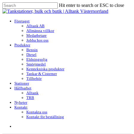
Skip
Hit enter to search or ESC to close
to
Close
main
Search
content
search
Menu
Företaget
Alltank AB
Allmänna villkor
Medarbetare
Jobba hos oss
Produkter
Bensin
Diesel
Eldningsolja
Smörjmedel
Kemtekniska produkter
Tankar & Cisterner
Tillbehör
Stationer
Hållbarhet
Alltank
TRB
Nyheter
Kontakt
Kontakta oss
Kontakt för beställning
search