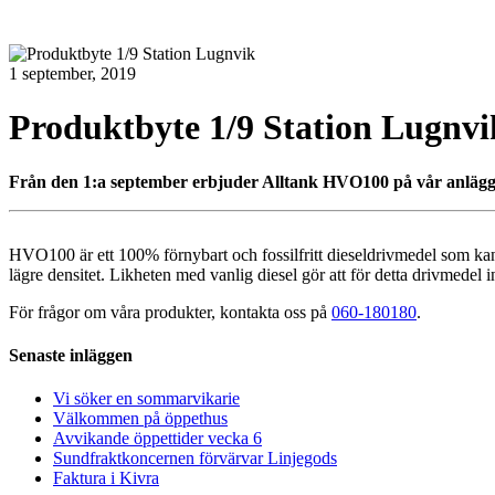
1 september, 2019
Produktbyte 1/9 Station Lugnvi
Från den 1:a september erbjuder Alltank HVO100 på vår anlägg
HVO100 är ett 100% förnybart och fossilfritt dieseldrivmedel som ka
lägre densitet. Likheten med vanlig diesel gör att för detta drivmedel
För frågor om våra produkter, kontakta oss på
060-180180
.
Senaste inläggen
Vi söker en sommarvikarie
Välkommen på öppethus
Avvikande öppettider vecka 6
Sundfraktkoncernen förvärvar Linjegods
Faktura i Kivra