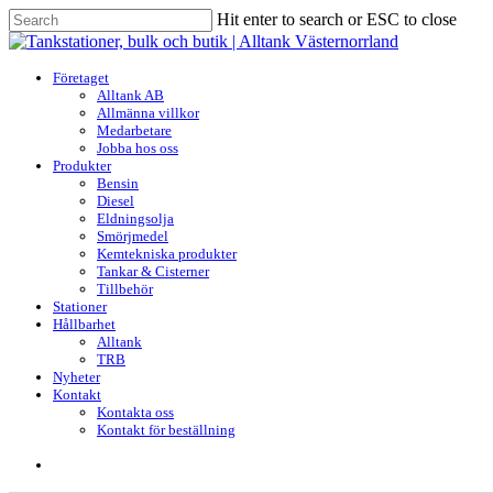
Skip
Hit enter to search or ESC to close
to
Close
main
Search
content
search
Menu
Företaget
Alltank AB
Allmänna villkor
Medarbetare
Jobba hos oss
Produkter
Bensin
Diesel
Eldningsolja
Smörjmedel
Kemtekniska produkter
Tankar & Cisterner
Tillbehör
Stationer
Hållbarhet
Alltank
TRB
Nyheter
Kontakt
Kontakta oss
Kontakt för beställning
search