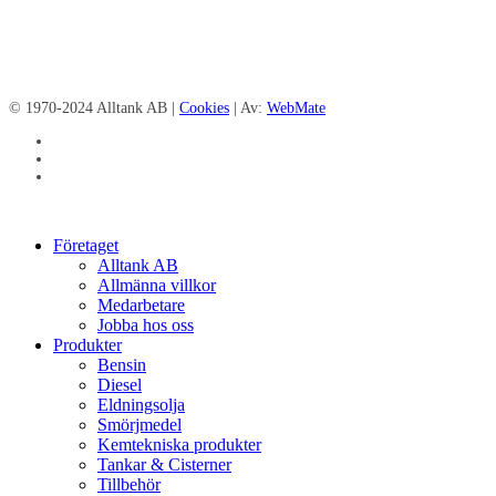
© 1970-2024 Alltank AB |
Cookies
| Av:
WebMate
facebook
linkedin
instagram
Close
Företaget
Menu
Alltank AB
Allmänna villkor
Medarbetare
Jobba hos oss
Produkter
Bensin
Diesel
Eldningsolja
Smörjmedel
Kemtekniska produkter
Tankar & Cisterner
Tillbehör